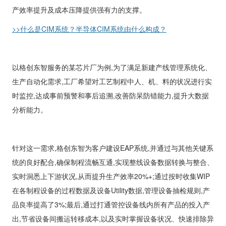
产效率提升及成本压降提供强有力的支撑。
>>
什么是
CIM
系统？半导体
CIM
系统由什么构成？
以格创东智服务的某芯片厂为例
,
为了满足新建产线管理系统化、
生产自动化需求
,
工厂希望对工艺制程中人、机、料的状况进行实
时监控
,
达成事前预警和事后追溯
,
改善防呆防错能力
,
提升大数据
分析能力。
针对这一需求
,
格创东智为客户建设
EAP
系统
,
并通过与其他关键系
统的良好配合
,
确保制程流畅互通
,
实现整线设备数据转换与整合、
实时洞悉上下游状况
,
从而提升生产效率
20%+;
通过按时收集
WIP
在各制程设备的过程数据及设备
Utility
数据
,
管理设备抽检规则
,
产
品良率提高了
3%;
最后
,
通过打通管控设备线内所有产品的投入产
出
,
节省设备间搬运转移成本
,
以及实时掌握设备状况、快速排除异