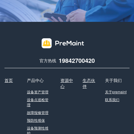
19842700420
官方热线
首页
产品中心
资源中
生态伙
关于我们
心
伴
设备资产管理
关于premaint
设备点巡检管
联系我们
理
故障报修管理
预防性维保
设备预测性维
护