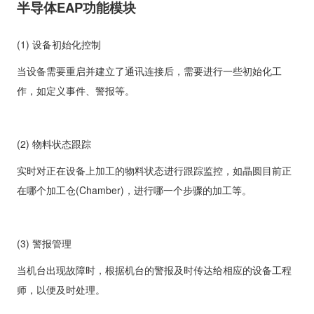
半导体
EAP
功能模块
(1)
设备初始化控制
当设备需要重启并建立了通讯连接后，需要进行一些初始化工
作，如定义事件、警报等。
(2)
物料状态跟踪
实时对正在设备上加工的物料状态进行跟踪监控，如晶圆目前正
在哪个加工仓
(Chamber)
，进行哪一个步骤的加工等。
(3)
警报管理
当机台出现故障时，根据机台的警报及时传达给相应的设备工程
师，以便及时处理。