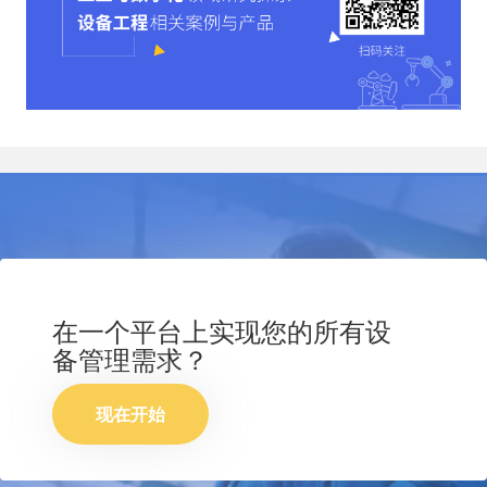
在一个平台上实现您的所有设
备管理需求？
现在开始