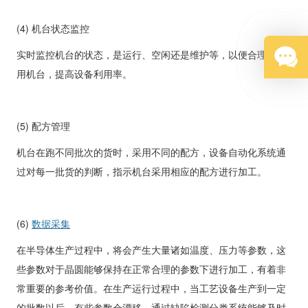
(4)
机台状态监控
实时监控机台的状态，是运行、空闲还是维护等，以便合理地利
用机台，提高设备利用率。
(5)
配方管理
机台在跑不同批次的货时，采用不同的配方，设备自动化系统通
过对每一批货的判断，指示机台采用相应的配方进行加工。
(6)
数据采集
在半导体生产过程中，将会产生大量诸如温度、压力等参数，这
些参数对于晶圆能够保持在正常合理的参数下进行加工，有着非
常重要的参考价值。在生产运行过程中，当工艺设备生产到一定
的批数以后，有些参数会漂移，通过缺陷检测分类系统能够及时