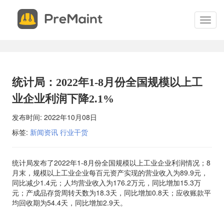
申
关
请
闭
切
试
换
用
菜
单
申请试用 现场体验PreMaint，开始您的设备管理成功之路。我
您提供系统演示、服务概述并回答您的所有问题。 填写表格，我
统计局：2022年1-8月份全国规模以上工
安排您的现场演示。
业企业利润下降2.1%
发布时间:
2022年10月08日
*
联系电话
标签:
新闻资讯
行业干货
*
电子邮件
统计局发布了2022年1-8月份全国规模以上工业企业利润情况；8
月末，规模以上工业企业每百元资产实现的营业收入为89.9元，
同比减少1.4元；人均营业收入为176.2万元，同比增加15.3万
元；产成品存货周转天数为18.3天，同比增加0.8天；应收账款平
*
联系人
均回收期为54.4天，同比增加2.9天。