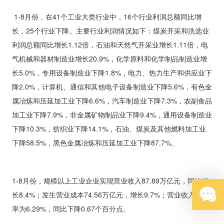
1-8
月份，在
41
个工业大类行业中，
16
个行业利润总额同比增
长，
25
个行业下降。主要行业利润情况如下：煤炭开采和洗选业
利润总额同比增长
1.12
倍，石油和天然气开采业增长
1.11
倍，电
气机械和器材制造业增长
20.9%
，化学原料和化学制品制造业增
长
5.0%
，专用设备制造业下降
1.8%
，电力、热力生产和供应业下
降
2.0%
，计算机、通信和其他电子设备制造业下降
5.6%
，有色金
属冶炼和压延加工业下降
6.6%
，汽车制造业下降
7.3%
，农副食品
加工业下降
7.9%
，非金属矿物制品业下降
9.4%
，通用设备制造业
下降
10.3%
，纺织业下降
14.1%
，石油、煤炭及其他燃料加工业
下降
58.5%
，黑色金属冶炼和压延加工业下降
87.7%
。
1-8
月份，规模以上工业企业实现营业收入
87.89
万亿元，同比增
长
8.4%
；发生营业成本
74.56
万亿元，增长
9.7%
；营业收入利润
率为
6.29%
，同比下降
0.67
个百分点。