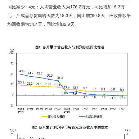
同比减少
1.4
元；人均营业收入为
176.2
万元，同比增加
15.3
万
元；产成品存货周转天数为
18.3
天，同比增加
0.8
天；应收账款平
均回收期为
54.4
天，同比增加
2.9
天。