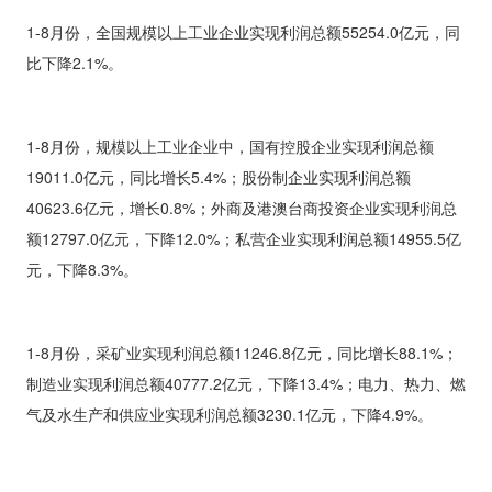
1-8
月份，全国规模以上工业企业实现利润总额
55254.0
亿元，同
*
公司名称
比下降
2.1%
。
*
行业
1-8
月份，规模以上工业企业中，国有控股企业实现利润总额
19011.0
亿元，同比增长
5.4%
；股份制企业实现利润总额
40623.6
亿元，增长
0.8%
；外商及港澳台商投资企业实现利润总
*
需求/问题
额
12797.0
亿元，下降
12.0%
；私营企业实现利润总额
14955.5
亿
元，下降
8.3%
。
1-8
月份，采矿业实现利润总额
11246.8
亿元，同比增长
88.1%
；
制造业实现利润总额
40777.2
亿元，下降
13.4%
；电力、热力、燃
提交
气及水生产和供应业实现利润总额
3230.1
亿元，下降
4.9%
。