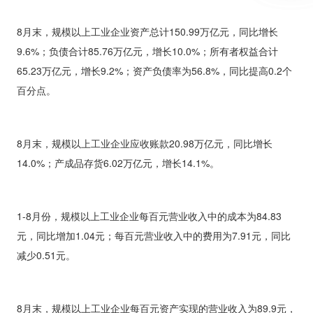
8
月末，规模以上工业企业资产总计
150.99
万亿元，同比增长
9.6%
；负债合计
85.76
万亿元，增长
10.0%
；所有者权益合计
65.23
万亿元，增长
9.2%
；资产负债率为
56.8%
，同比提高
0.2
个
百分点。
8
月末，规模以上工业企业应收账款
20.98
万亿元，同比增长
14.0%
；产成品存货
6.02
万亿元，增长
14.1%
。
1-8
月份，规模以上工业企业每百元营业收入中的成本为
84.83
元，同比增加
1.04
元；每百元营业收入中的费用为
7.91
元，同比
减少
0.51
元。
8
月末，规模以上工业企业每百元资产实现的营业收入为
89.9
元，