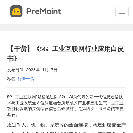
申
关
请
闭
切
试
换
用
菜
单
申请试用 现场体验PreMaint，开始您的设备管理成功之路。我
您提供系统演示、服务概述并回答您的所有问题。 填写表格，我
【干货】《5G+工业互联网行业应用白皮
安排您的现场演示。
书》
发布时间:
2023年11月17日
*
联系电话
标签:
行业干货
*
电子邮件
5G+工业互联网”是指通过以 5G、AI为代表的新一代信息通信技
术与工业系统全方位深度融合所形成的产业和应用生态，是工业
智能化发展的关键综合信息基础设施，是第四次工业革命的重要
基石。
*
联系人
通过对人、机、物、系统等的全面连接，构建起覆盖全产