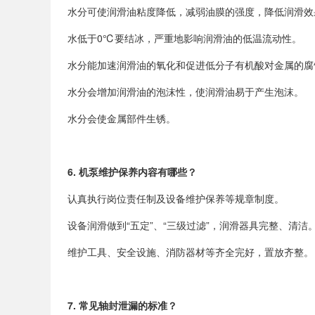
水分可使润滑油粘度降低，减弱油膜的强度，降低润滑效
水低于
0℃
要结冰，严重地影响润滑油的低温流动性。
水分能加速润滑油的氧化和促进低分子有机酸对金属的腐
水分会增加润滑油的泡沫性，使润滑油易于产生泡沫。
水分会使金属部件生锈。
6.
机泵维护保养内容有哪些？
认真执行岗位责任制及设备维护保养等规章制度。
设备润滑做到“五定”、“三级过滤”，润滑器具完整、清洁
维护工具、安全设施、消防器材等齐全完好，置放齐整。
7.
常见轴封泄漏的标准？