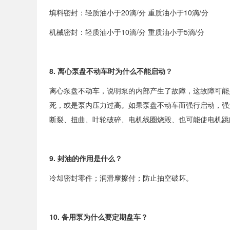
填料密封：轻质油小于
20
滴
/
分 重质油小于
10
滴
/
分
机械密封：轻质油小于
10
滴
/
分 重质油小于
5
滴
/
分
8.
离心泵盘不动车时为什么不能启动？
离心泵盘不动车，说明泵的内部产生了故障，这故障可能
死，或是泵内压力过高。如果泵盘不动车而强行启动，强
断裂、扭曲、叶轮破碎、电机线圈烧毁、也可能使电机跳
9.
封油的作用是什么？
冷却密封零件；润滑摩擦付；防止抽空破坏。
10.
备用泵为什么要定期盘车？