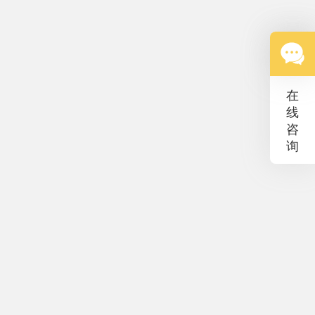
在
线
咨
询