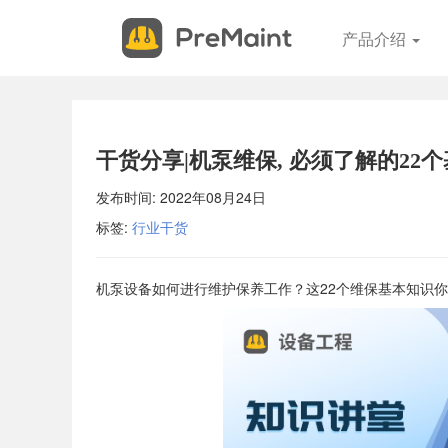
申
关
产品介绍
请
闭
试
用
申请试用 现场体验PreMaint，开始您的设备管理成功之路。我
您提供系统演示、服务概述并回答您的所有问题。 填写表格，我
干货分享|机泵维保, 必须了解的22
安排您的现场演示。
发布时间:
2022年08月24日
标签:
行业干货
*
联系电话
*
电子邮件
机泵设备如何进行维护保养工作？这22个维保基本知识你
*
联系人
*
公司名称
*
行业