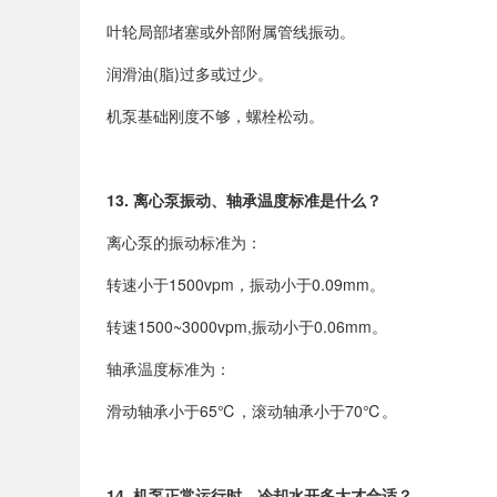
叶轮局部堵塞或外部附属管线振动。
润滑油
(
脂
)
过多或过少。
机泵基础刚度不够，螺栓松动。
13.
离心泵振动、轴承温度标准是什么？
离心泵的振动标准为：
转速小于
1500vpm
，振动小于
0.09mm
。
转速
1500~3000vpm,
振动小于
0.06mm
。
轴承温度标准为：
滑动轴承小于
65℃
，滚动轴承小于
70℃
。
14.
机泵正常运行时，冷却水开多大才合适？