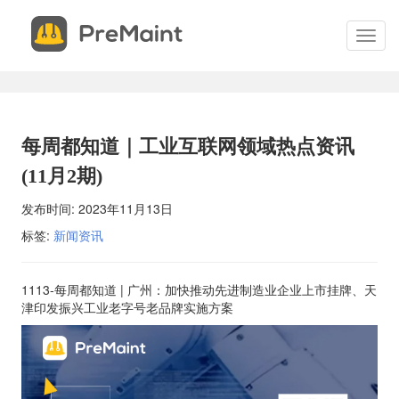
申
关
请
闭
切
试
换
用
菜
单
申请试用 现场体验PreMaint，开始您的设备管理成功之路。我
您提供系统演示、服务概述并回答您的所有问题。 填写表格，我
每周都知道｜工业互联网领域热点资讯
安排您的现场演示。
(11月2期)
发布时间:
2023年11月13日
*
联系电话
标签:
新闻资讯
*
电子邮件
1113-每周都知道 | 广州：加快推动先进制造业企业上市挂牌、天
津印发振兴工业老字号老品牌实施方案
*
联系人