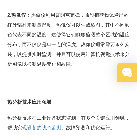
2.
热像仪
：
热像仪利用普朗克定律，通过捕获物体发出的
红外辐射来测量温度。热像仪可以生成热图，其中不同颜
色代表不同的温度。这使得它们能够监测整个区域的温度
分布，而不仅仅是单一点的温度。热像仪通常需要永久安
装，以提供实时监测，并且可以使用计算机视觉技术来分
析图像以检测温度变化和故障
。
热分析技术应用领域
热分析技术在工业设备状态监测中有多个关键应用领域，
帮助实现
设备的状态监测
、故障预测和优化运行
。