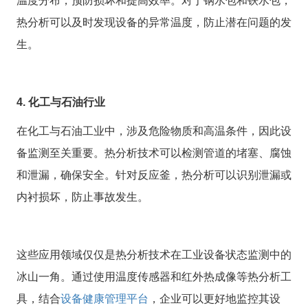
温度分布，预防损坏和提高效率。对于钢水包和铁水包，
热分析可以及时发现设备的异常温度，防止潜在问题的发
生
。
4.
化工与石油行业
在化工与石油工业中，涉及危险物质和高温条件，因此设
备监测至关重要。热分析技术可以检测管道的堵塞、腐蚀
和泄漏，确保安全。针对反应釜，热分析可以识别泄漏或
内衬损坏，防止事故发生。
这些应用领域仅仅是热分析技术在工业设备状态监测中的
冰山一角。通过使用温度传感器和红外热成像等热分析工
具，结合
设备健康管理平台
，企业可以更好地监控其设