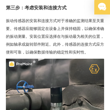
第三步：考虑安装和连接方式
振动传感器的安装和连接方式对于准确的监测结果至关重
要。传感器应能够固定在设备上并保持稳固，以确保准确
的振动测量。安装位置应选择在与振动最为相关的位置，
例如轴承或旋转部件附近。此外，传感器的连接方式应方
便和可靠，以确保数据传输的稳定性和实时性。