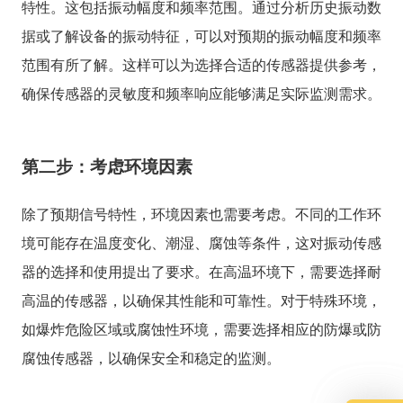
特性。这包括振动幅度和频率范围。通过分析历史振动数
据或了解设备的振动特征，可以对预期的振动幅度和频率
范围有所了解。这样可以为选择合适的传感器提供参考，
确保传感器的灵敏度和频率响应能够满足实际监测需求。
第二步：考虑环境因素
除了预期信号特性，环境因素也需要考虑。不同的工作环
境可能存在温度变化、潮湿、腐蚀等条件，这对振动传感
器的选择和使用提出了要求。在高温环境下，需要选择耐
高温的传感器，以确保其性能和可靠性。对于特殊环境，
如爆炸危险区域或腐蚀性环境，需要选择相应的防爆或防
腐蚀传感器，以确保安全和稳定的监测。