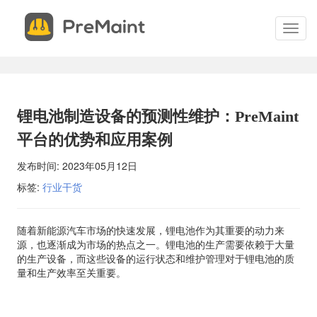
申
关
请
闭
切
试
换
用
菜
单
申请试用 现场体验PreMaint，开始您的设备管理成功之路。我
您提供系统演示、服务概述并回答您的所有问题。 填写表格，我
锂电池制造设备的预测性维护：PreMaint
安排您的现场演示。
平台的优势和应用案例
发布时间:
2023年05月12日
*
联系电话
标签:
行业干货
*
电子邮件
随着新能源汽车市场的快速发展，锂电池作为其重要的动力来
源，也逐渐成为市场的热点之一。锂电池的生产需要依赖于大量
的生产设备，而这些设备的运行状态和维护管理对于锂电池的质
量和生产效率至关重要。
*
联系人