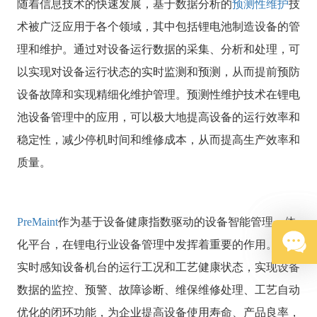
随着信息技术的快速发展，基于数据分析的
预测性维护
技
术被广泛应用于各个领域，其中包括锂电池制造设备的管
理和维护。通过对设备运行数据的采集、分析和处理，可
以实现对设备运行状态的实时监测和预测，从而提前预防
设备故障和实现精细化维护管理。预测性维护技术在锂电
池设备管理中的应用，可以极大地提高设备的运行效率和
稳定性，减少停机时间和维修成本，从而提高生产效率和
质量。
PreMaint
作为基于设备健康指数驱动的设备智能管理一体
化平台，在锂电行业设备管理中发挥着重要的作用。通过
实时感知设备机台的运行工况和工艺健康状态，实现设备
数据的监控、预警、故障诊断、维保维修处理、工艺自动
优化的闭环功能，为企业提高设备使用寿命、产品良率，