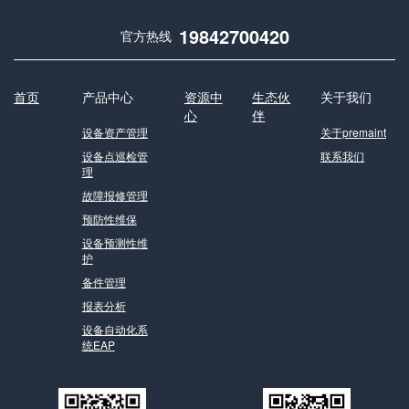
19842700420
官方热线
首页
产品中心
资源中
生态伙
关于我们
心
伴
设备资产管理
关于premaint
设备点巡检管
联系我们
理
故障报修管理
预防性维保
设备预测性维
护
备件管理
报表分析
设备自动化系
统EAP