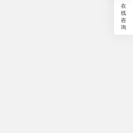
在
线
咨
询