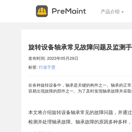
申
关
产品介绍
请
闭
试
用
申请试用 现场体验PreMaint，开始您的设备管理成功之路。我
您提供系统演示、服务概述并回答您的所有问题。 填写表格，我
旋转设备轴承常见故障问题及监测手
安排您的现场演示。
发布时间:
2023年05月29日
标签:
行业干货
*
联系电话
*
电子邮件
在各种旋转设备中，轴承是关键的构件之一。轴承的正常
容易出现故障的部件之一。为了及时发现轴承故障并采取
*
联系人
本文将介绍旋转设备轴承常见的故障问题，并通过
*
公司名称
检测并处理轴承故障。
轴承故障的原因多种多样，
*
行业