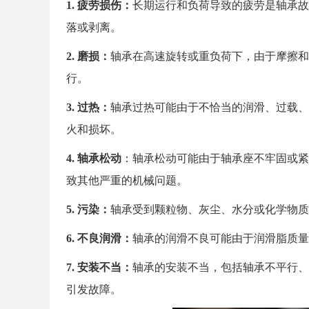
1. 疲劳损伤：
长期运行和负荷导致的疲劳是轴承故
*
需求/问题
落或剥离。
2. 磨损：
轴承在高速旋转或重负荷下，由于摩擦和
行。
提交
3. 过热：
轴承过热可能由于不恰当的润滑、过载、
火和损坏。
4. 轴承松动
：轴承松动可能由于轴承座不牢固或紧
致其他严重的机械问题。
5. 污染：
轴承受到颗粒物、灰尘、水分或化学物质
6. 不良润滑：
轴承的润滑不良可能由于润滑脂质量
7. 安装不当：
轴承的安装不当，包括轴承不平行、
引发故障。