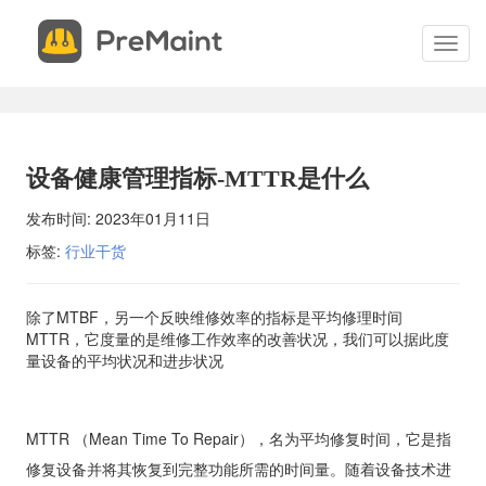
申
关
请
闭
切
试
换
用
菜
单
申请试用 现场体验PreMaint，开始您的设备管理成功之路。我
您提供系统演示、服务概述并回答您的所有问题。 填写表格，我
设备健康管理指标-MTTR是什么
安排您的现场演示。
发布时间:
2023年01月11日
标签:
行业干货
*
联系电话
除了MTBF，另一个反映维修效率的指标是平均修理时间
MTTR，它度量的是维修工作效率的改善状况，我们可以据此度
*
电子邮件
量设备的平均状况和进步状况
*
联系人
MTTR
（
Mean Time To Repair
），名为平均修复时间，它是指
修复设备并将其恢复到完整功能所需的时间量。随着设备技术进