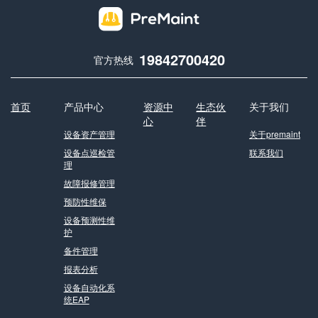
19842700420
官方热线
首页
产品中心
资源中
生态伙
关于我们
心
伴
设备资产管理
关于premaint
设备点巡检管
联系我们
理
故障报修管理
预防性维保
设备预测性维
护
备件管理
报表分析
设备自动化系
统EAP