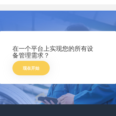
在一个平台上实现您的所有设
备管理需求？
现在开始