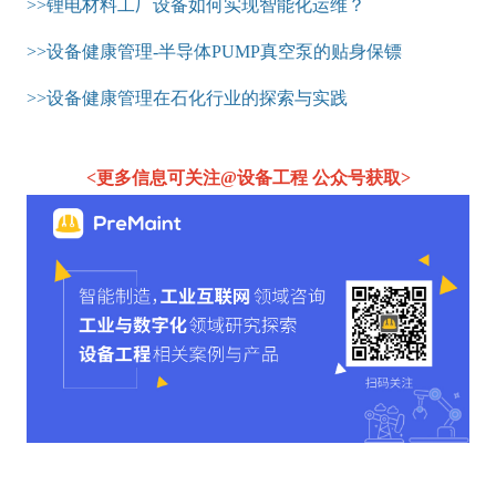
>>锂电材料工厂设备如何实现智能化运维？
>>设备健康管理-半导体PUMP真空泵的贴身保镖
>>设备健康管理在石化行业的探索与实践
<更多信息可关注@设备工程 公众号获取>