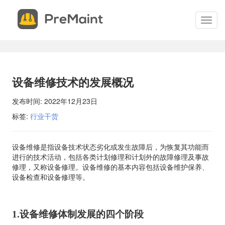
申
关
请
闭
切
试
换
用
菜
单
申请试用 现场体验PreMaint，开始您的设备管理成功之路。我
您提供系统演示、服务概述并回答您的所有问题。 填写表格，我
设备维修技术的发展概况
安排您的现场演示。
发布时间:
2022年12月23日
标签:
行业干货
*
联系电话
设备维修是指设备技术状态劣化或发生故障后，为恢复其功能而
进行的技术活动，包括各类计划修理和计划外的故障修理及事故
*
电子邮件
修理，又称设备修理。设备维修的基本内容包括设备维护保养、
设备检查和设备修理等。
*
联系人
1.
设备维修体制发展的四个阶段