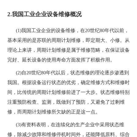
2.
我国工业企业设备维修概况
(1)
我国工业企业的设备维修，在
20
世纪
80
年代以前，
基本采用的是苏联的周期计划维修，即定期大、小修。从
理论上来讲，周期计划维修是属于维修范畴，在保证设备
完好、延长设备的使用寿命方面发挥了积极作用。
(2)
自
20
世纪
80
年代以后，状态维修的理论逐步渗透到
我国。根据设备运行状态的优劣，确定维修方式和维修时
间，比传统的周期计划维修前进了一大步。状态维修特别
注重预防检查、监测，既做到了预防，又避免了过剩维
修，而周期计划维修所欠缺的正是这一点。
(3)
有资料表明，在连续化的生产企业中采用状态维
修，除减少故障和维修停机时间外，还能降低原料、综合