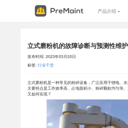
申
关
产品介绍
请
闭
试
用
申请试用 现场体验PreMaint，开始您的设备管理成功之路。我
您提供系统演示、服务概述并回答您的所有问题。 填写表格，我
立式磨粉机的故障诊断与预测性维护
安排您的现场演示。
发布时间:
2023年03月20日
标签:
行业干货
*
联系电话
*
电子邮件
立式磨粉机是一种常见的粉碎设备，广泛应用于锂电、水
主要特点是工作效率高、占地面积小、粉碎颗粒均匀等。
又如何实现？
*
联系人
*
公司名称
*
行业